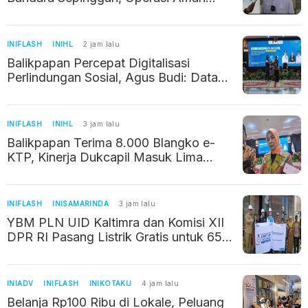
Berkat Izin dan Koordinasi
INIFLASH
INIHL
2 jam lalu
Balikpapan Percepat Digitalisasi
Perlindungan Sosial, Agus Budi: Data
Akurat Jadi Kunci Bantuan Tepat
Sasaran
INIFLASH
INIHL
3 jam lalu
Balikpapan Terima 8.000 Blangko e-
KTP, Kinerja Dukcapil Masuk Lima
Besar Nasional
INIFLASH
INISAMARINDA
3 jam lalu
YBM PLN UID Kaltimra dan Komisi XII
DPR RI Pasang Listrik Gratis untuk 65
Keluarga di Samarinda
INIADV
INIFLASH
INIKOTAKU
4 jam lalu
Belanja Rp100 Ribu di Lokale, Peluang