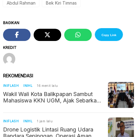
Abdul Rahman
Bek Kiri Timnas
BAGIKAN
Copy Link
KREDIT
REKOMENDASI
INIFLASH
INIHL
16 menit lalu
Wakil Wali Kota Balikpapan Sambut
Mahasiswa KKN UGM, Ajak Sebarkan
Potret Positif Kalimantan Timur
INIFLASH
INIHL
1 jam lalu
Drone Logistik Lintasi Ruang Udara
Bandara Sepinggan, Operasi Aman