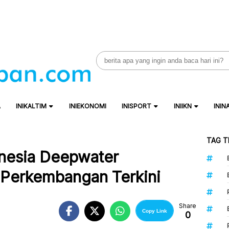
Search
for:
A
INIKALTIM
INIEKONOMI
INISPORT
INIIKN
ININ
TAG T
onesia Deepwater
Perkembangan Terkini
Share
Copy Link
0