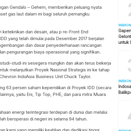
gan Gendalo – Gehem, memberikan peluang nyata
aset gas laut dalam ini bagi seluruh pemangku
INIEKO
Gapen
 keteknikan dan desain, atau p re-Front End
Gelont
 IDD yang telah dimulai pada Desember 2017 berjalan
untuk 
pengembangan dan dasar penyederhanaan rancangan
 pengurangan biaya operasional yang signifikan.
tudi-studi ini sesegera mungkin dan akan terus bekerja
uk melanjutkan Proyek Nasional Strategis ini ke tahap
 Chevron IndoAsia Business Unit Chuck Taylor.
INIEKO
Indosa
g 63 persen saham kepemilikan di Proyek IDD (secara
Balik
lainnya, yaitu Eni, Tip Top, PHE, dan para mitra Muara
aan energi terintegrasi terdepan di dunia dan melalui
ah beroperasi di negeri ini selama 94 tahun.
 kami yang memiliki keahlian dan dedikasi tinggi,