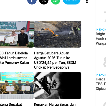
0
Indone
INIEKO
Bright
Hadir
Warga 
Lebih 
30 Tahun Dikelola
Harga Batubara Acuan
 Mall Lembuswana
Agustus 2026 Turun ke
 ke Pemprov Kaltim
USD124,44 per Ton, ESDM
Ungkap Penyebabnya
INIEKO
Harga 
TBS T
Dipic
Global
Jateng Sepakat
Kenaikan Harga Beras dan