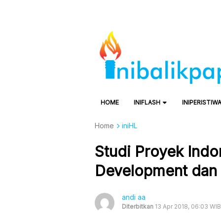
HOME
INIFLASH
INIPERISTIW
Home
iniHL
Studi Proyek Ind
Development dan 
andi aa
Diterbitkan
13 Apr 2018, 06:03 WIB