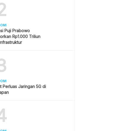
2
NOMI
si Puji Prabowo
orkan Rp1.000 Triliun
Infrastruktur
3
NOMI
t Perluas Jaringan 5G di
papan
4