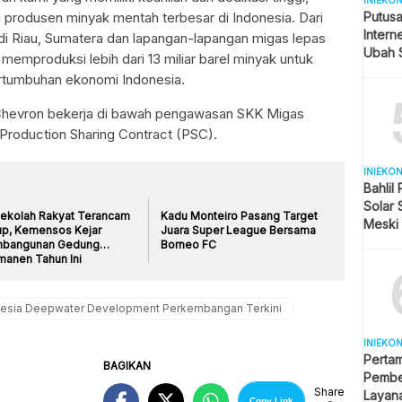
INIEKO
 produsen minyak mentah terbesar di Indonesia. Dari
Putus
Intern
di Riau, Sumatera dan lapangan-lapangan migas lepas
Ubah S
 memproduksi lebih dari 13 miliar barel minyak untuk
Selule
rtumbuhan ekonomi Indonesia.
Chevron bekerja di bawah pengawasan SKK Migas
 Production Sharing Contract (PSC).
INIEKO
Bahlil
Solar 
Sekolah Rakyat Terancam
Kadu Monteiro Pasang Target
Meski
up, Kemensos Kejar
Juara Super League Bersama
Naik T
bangunan Gedung
Borneo FC
manen Tahun Ini
onesia Deepwater Development Perkembangan Terkini
INIEKO
Perta
BAGIKAN
Pembel
Share
Layana
Copy Link