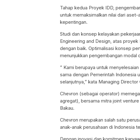
Tahap kedua Proyek IDD, pengemban
untuk memaksimalkan nilai dari aset-
kepentingan.
Studi dan konsep kelayakan pekerjaan
Engineering and Design, atas proyek
dengan baik. Optimalisasi konsep 
menunjukkan pengembangan modal dan
” Kami berupaya untuk menyelesaian s
sama dengan Pemerintah Indonesia unt
selanjutnya,” kata Managing Director
Chevron (sebagai operator) memegan
agregat), bersama mitra joint venture 
Bakau.
Chevron merupakan salah satu perusah
anak-anak perusahaan di Indonesia tel
Dengan inovasi dan komitmen karyawan