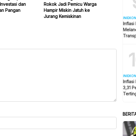
Investasi dan
Rokok Jadi Pemicu Warga
an Pangan
Hampir Miskin Jatuh ke
Jurang Kemiskinan
INIEKO
Inflas
Melan
Transp
Pemic
INIEKO
Inflas
3,31 P
Tertin
BERIT