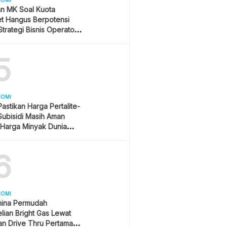
NOMI
an MK Soal Kuota
et Hangus Berpotensi
trategi Bisnis Operator
r
5
NOMI
 Pastikan Harga Pertalite-
Subisidi Masih Aman
 Harga Minyak Dunia
urun
6
NOMI
mina Permudah
ian Bright Gas Lewat
n Drive Thru Pertama di