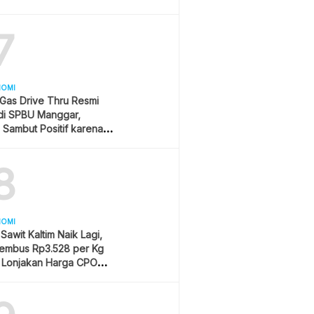
sia
7
NOMI
 Gas Drive Thru Resmi
 di SPBU Manggar,
Sambut Positif karena
Praktis dan Hemat
8
NOMI
Sawit Kaltim Naik Lagi,
embus Rp3.528 per Kg
u Lonjakan Harga CPO