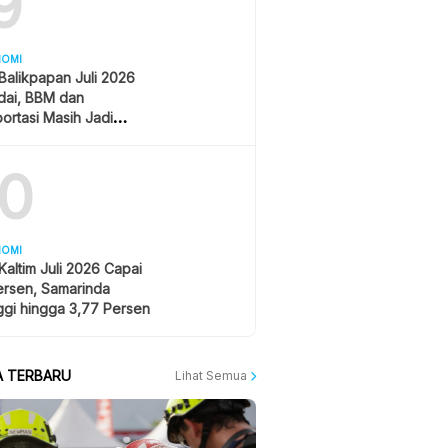
9
NOMI
i Balikpapan Juli 2026
dai, BBM dan
ortasi Masih Jadi
u Kenaikan Harga
10
NOMI
i Kaltim Juli 2026 Capai
ersen, Samarinda
ggi hingga 3,77 Persen
A TERBARU
Lihat Semua