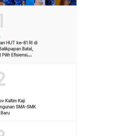
1
H
an HUT ke-81 RI di
alikpapan Batal,
Pilih Efisiensi
ran
2
v Kaltim Kaji
ngunan SMA-SMK
 Baru