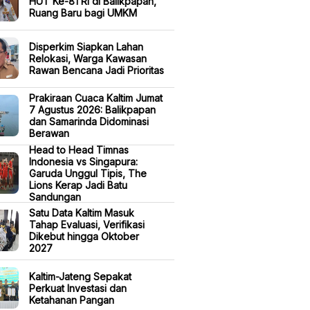
HUT Ke-81 RI di Balikpapan,
Ruang Baru bagi UMKM
Disperkim Siapkan Lahan
Relokasi, Warga Kawasan
Rawan Bencana Jadi Prioritas
Prakiraan Cuaca Kaltim Jumat
7 Agustus 2026: Balikpapan
dan Samarinda Didominasi
Berawan
Head to Head Timnas
Indonesia vs Singapura:
Garuda Unggul Tipis, The
Lions Kerap Jadi Batu
Sandungan
Satu Data Kaltim Masuk
Tahap Evaluasi, Verifikasi
Dikebut hingga Oktober
2027
Kaltim-Jateng Sepakat
Perkuat Investasi dan
Ketahanan Pangan