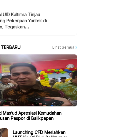
H
 UID Kaltimra Tinjau
ng Pekerjaan Yantek di
n, Tegaskan
atan Jadi Prioritas
A TERBARU
Lihat Semua
 Mas’ud Apresiasi Kemudahan
usan Paspor di Balikpapan
Launching CFD Meriahkan