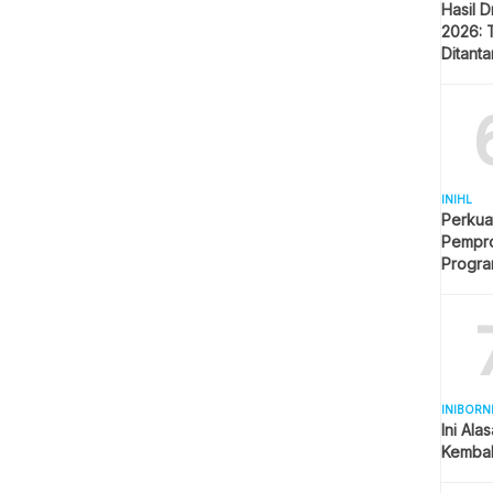
Hasil 
2026: 
Ditant
Singap
INIHL
Perkua
Pempro
Progr
BERLI
INIBORN
Ini Ala
Kembal