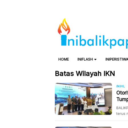
HOME
INIFLASH
INIPERISTIW
Batas Wilayah IKN
INIHL
Otor
Tump
Sekit
BALIKP
terus
pemer
satu t