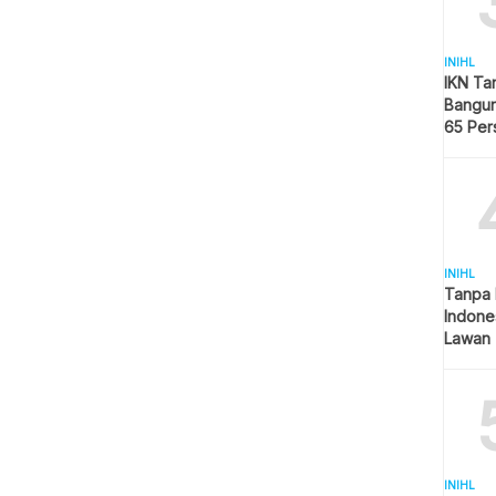
INIHL
IKN Ta
Bangun
65 Per
Hijau
INIHL
Tanpa 
Indone
Lawan 
INIHL