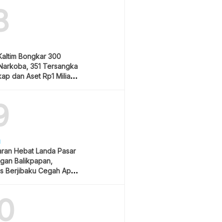
8
Kaltim Bongkar 300
Narkoba, 351 Tersangka
ap dan Aset Rp1 Miliar
9
H
ran Hebat Landa Pasar
gan Balikpapan,
s Berjibaku Cegah Api
0