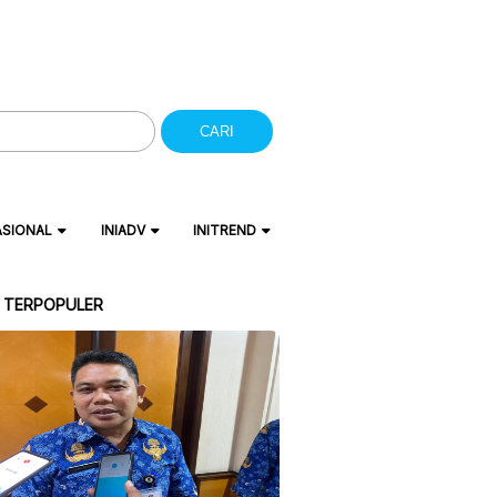
CARI
ASIONAL
INIADV
INITREND
A TERPOPULER