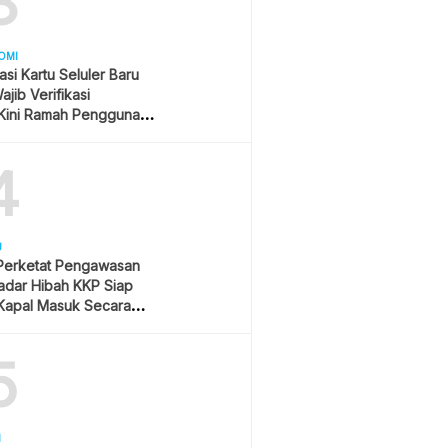
3
OMI
asi Kartu Seluler Baru
jib Verifikasi
Kini Ramah Pengguna
4
U
 Perketat Pengawasan
Radar Hibah KKP Siap
Kapal Masuk Secara
ime
5
H