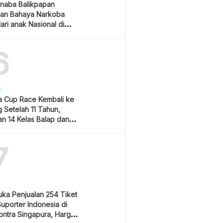
naba Balikpapan
an Bahaya Narkoba
ari anak Nasional di
 Gubernur Kaltim
6
H
 Cup Race Kembali ke
 Setelah 11 Tahun,
an 14 Kelas Balap dan
m Hiburan
7
uka Penjualan 254 Tiket
Suporter Indonesia di
ontra Singapura, Harga