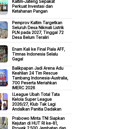
Kaltim-Jateng Sepakat
Perkuat Investasi dan
Ketahanan Pangan
Pemprov Kaltim Targetkan
Seluruh Desa Nikmati Listrik
PLN pada 2027, Tinggal 72
Desa Belum Teraliri
Enam Kali ke Final Piala AFF,
Timnas Indonesia Selalu
Gagal
Balikpapan Jadi Arena Adu
Keahlian 24 Tim Rescue
Tambang Indonesia-Australia,
700 Peserta Meriahkan
IMERC 2026
I.League Ubah Total Tata
Kelola Super League
2026/27, Klub Tak Lagi
Andalkan Panitia Dadakan
Prabowo Minta TNI Siapkan
Kejutan di HUT RI ke-81,
Proyek 2.500 Jembatan dan