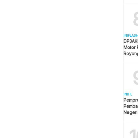
Mulai 
INIFLAS
DP3AKB
Motor 
Royon
Partisip
INIHL
Pempro
Pemba
Negeri
1