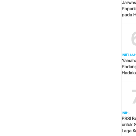
Jarwas
Papark
pada H
Kantor
INIFLAS
Yamaha
Padang
Hadirk
Beraga
INIHL
PSSI B
untuk 
Laga K