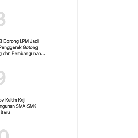
Rp550 Ribu
8
H
 Dorong LPM Jadi
Penggerak Gotong
g dan Pembangunan
atif
9
v Kaltim Kaji
ngunan SMA-SMK
 Baru
0