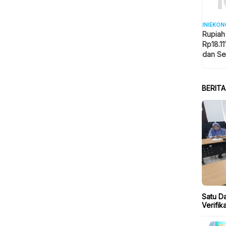
INIEKON
Rupiah
Rp18.11
dan Se
Memba
BERIT
Satu Da
Verifi