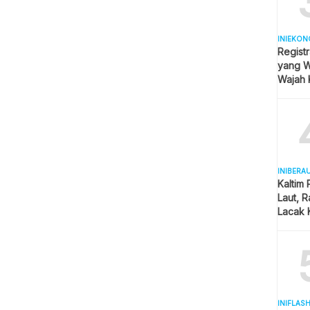
INIEKON
Registr
yang Wa
Wajah 
Hijab
INIBERA
Kaltim
Laut, 
Lacak 
Real T
INIFLAS