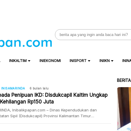
Search
for:
A
INIKALTIM
INIEKONOMI
INISPORT
INIIKN
ININ
BERIT
INISAMARINDA
6 bulan lalu
ada Penipuan IKD: Disdukcapil Kaltim Ungkap
Kehilangan Rp150 Juta
INDA, Inibalikpapan.com – Dinas Kependudukan dan
atan Sipil (Disdukcapil) Provinsi Kalimantan Timur
ikan peringatan keras kepada masyarakat terkait
nya penipuan yang mengatasnamakan layanan Identitas