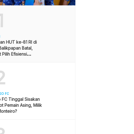
1
H
an HUT ke-81 RI di
alikpapan Batal,
Pilih Efisiensi
ran
2
EO FC
 FC Tinggal Sisakan
ot Pemain Asing, Milik
onteiro?