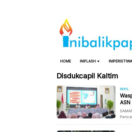
HOME
INIFLASH
INIPERISTIW
Disdukcapil Kaltim
INIHL
Wasp
ASN 
SAMAR
Pencat
member
marak