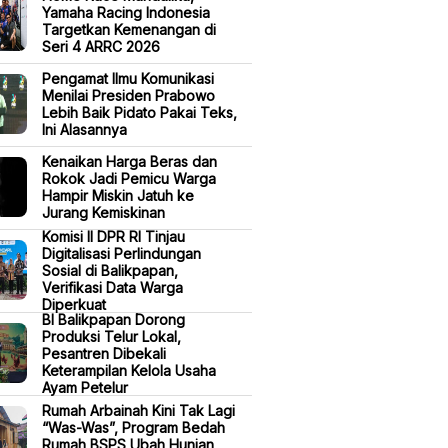
Yamaha Racing Indonesia
Targetkan Kemenangan di
Seri 4 ARRC 2026
Pengamat Ilmu Komunikasi
Menilai Presiden Prabowo
Lebih Baik Pidato Pakai Teks,
Ini Alasannya
Kenaikan Harga Beras dan
Rokok Jadi Pemicu Warga
Hampir Miskin Jatuh ke
Jurang Kemiskinan
Komisi II DPR RI Tinjau
Digitalisasi Perlindungan
Sosial di Balikpapan,
Verifikasi Data Warga
Diperkuat
BI Balikpapan Dorong
Produksi Telur Lokal,
Pesantren Dibekali
Keterampilan Kelola Usaha
Ayam Petelur
Rumah Arbainah Kini Tak Lagi
“Was-Was”, Program Bedah
Rumah BSPS Ubah Hunian