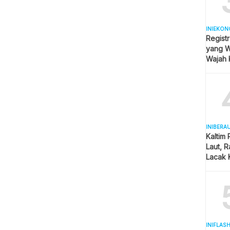
INIEKON
Registr
yang Wa
Wajah 
Hijab
INIBERA
Kaltim
Laut, 
Lacak 
Real T
INIFLAS