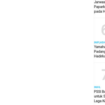
Jarwas
Papark
pada H
Kantor
INIFLAS
Yamaha
Padang
Hadirk
Beraga
INIHL
PSSI B
untuk 
Laga K