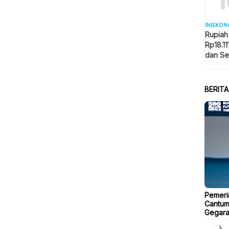
INIEKON
Rupiah
Rp18.11
dan Se
Memba
BERIT
Pemeri
Cantum
Gegara