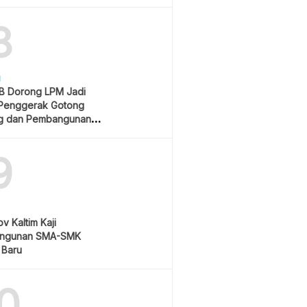
Rp550 Ribu
8
H
 Dorong LPM Jadi
Penggerak Gotong
g dan Pembangunan
atif
9
v Kaltim Kaji
ngunan SMA-SMK
 Baru
0