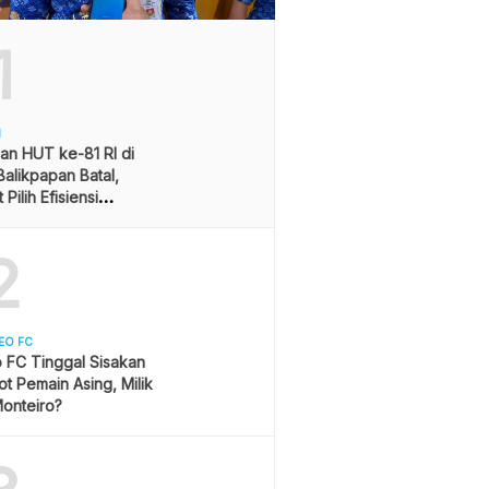
1
H
an HUT ke-81 RI di
alikpapan Batal,
Pilih Efisiensi
ran
2
EO FC
 FC Tinggal Sisakan
ot Pemain Asing, Milik
onteiro?