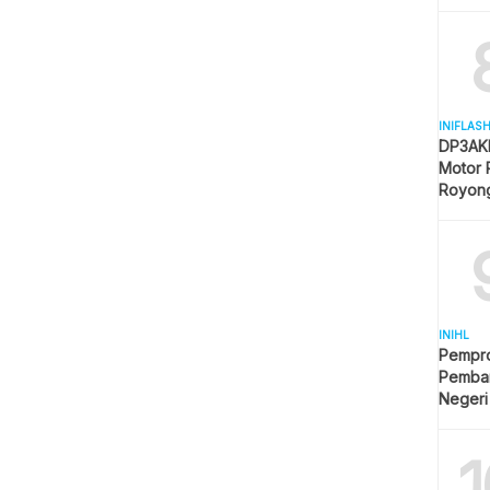
Mulai 
INIFLAS
DP3AKB
Motor 
Royon
Partisip
INIHL
Pempro
Pemba
Negeri
1