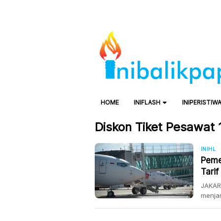
HOME
INIFLASH
INIPERISTIW
Diskon Tiket Pesawat
INIHL
Peme
Tari
JAKART
menjan
Idulfi
juga 