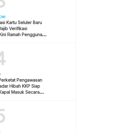
3
OMI
asi Kartu Seluler Baru
jib Verifikasi
Kini Ramah Pengguna
4
U
 Perketat Pengawasan
Radar Hibah KKP Siap
Kapal Masuk Secara
ime
5
H