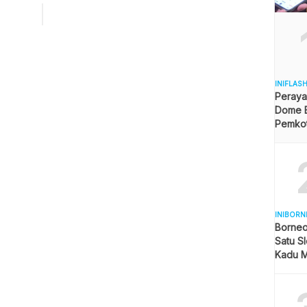
 yang akan datang dan juga penurunan tarif jalan tol di
pa ruas jalan utama di saat liburan Idulfitri dan Hari Raya
INIFLAS
Peraya
Dome B
Pemkot 
Angga
INIBORN
Borneo
Satu Sl
Kadu M