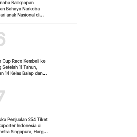
naba Balikpapan
an Bahaya Narkoba
ari anak Nasional di
 Gubernur Kaltim
6
H
 Cup Race Kembali ke
 Setelah 11 Tahun,
an 14 Kelas Balap dan
m Hiburan
7
uka Penjualan 254 Tiket
Suporter Indonesia di
ontra Singapura, Harga