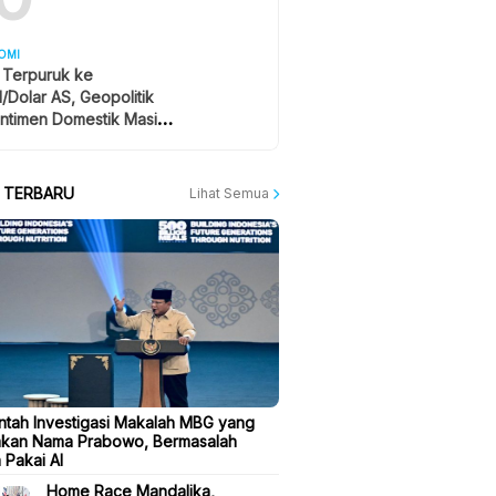
OMI
 Terpuruk ke
1/Dolar AS, Geopolitik
ntimen Domestik Masih
yangi
A TERBARU
Lihat Semua
ntah Investigasi Makalah MBG yang
kan Nama Prabowo, Bermasalah
 Pakai AI
Home Race Mandalika,