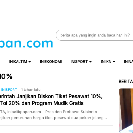
Search
for:
A
INIKALTIM
INIEKONOMI
INISPORT
INIIKN
ININ
 10%
BERIT
INISPORT
1 tahun lalu
rintah Janjikan Diskon Tiket Pesawat 10%,
f Tol 20% dan Program Mudik Gratis
A, Inibalikpapan.com – Presiden Prabowo Subianto
jikan penurunan harga tiket pesawat dua pekan jelang
tri dan Hari Raya Nyepi . Termasuk penurunan tarif tol “Kita
mempersiapkan penurunan harga tiket pesawat selama dua