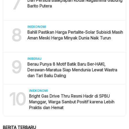
7
Dari Persiba Balikpapan Kodai Nagashima Gabung
Barito Putera
8
INIEKONOMI
Bahlil Pastikan Harga Pertalite-Solar Subisidi Masih
Aman Meski Harga Minyak Dunia Naik Turun
9
INIBERAU
Berau Punya 8 Motif Batik Baru Ber-HAKI,
Derawan-Maratua Siap Mendunia Lewat Wastra
dan Tari Baliu Daling
10
INIEKONOMI
Bright Gas Drive Thru Resmi Hadir di SPBU
Manggar, Warga Sambut Positif karena Lebih
Praktis dan Hemat
BERITA TERBARU