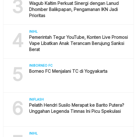
3
Wagub Kaltim Perkuat Sinergi dengan Lanud
Dhomber Balikpapan, Pengamanan IKN Jadi
Prioritas
4
INIHL
Pemerintah Tegur YouTube, Konten Live Promosi
Vape Libatkan Anak Terancam Berujung Sanksi
Berat
5
INIBORNEO FC
Borneo FC Menjalani TC di Yogyakarta
6
INIFLASH
Pelatih Hendri Susilo Merapat ke Barito Putera?
Unggahan Legenda Timnas Ini Picu Spekulasi
INIHL