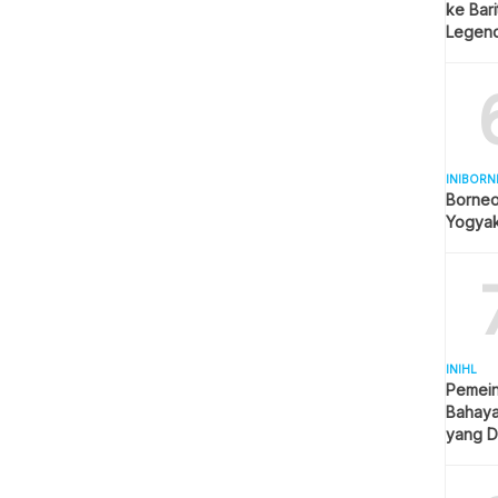
ke Bar
Legend
Spekul
INIBORN
Borneo
Yogyak
INIHL
Pemein
Bahaya
yang D
Sosial