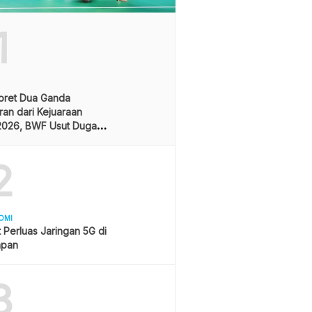
1
oret Dua Ganda
an dari Kejuaraan
2026, BWF Usut Dugaan
aran Integritas Atlet
sia
2
OMI
 Perluas Jaringan 5G di
apan
3