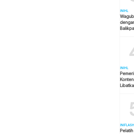
INIHL
Wagub 
denga
Balikp
Jadi Pr
INIHL
Pemeri
Konten
Libatk
Beruju
INIFLAS
Pelatih