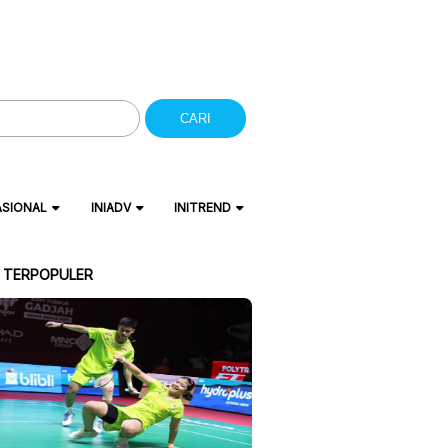
CARI
ASIONAL
INIADV
INITREND
A TERPOPULER