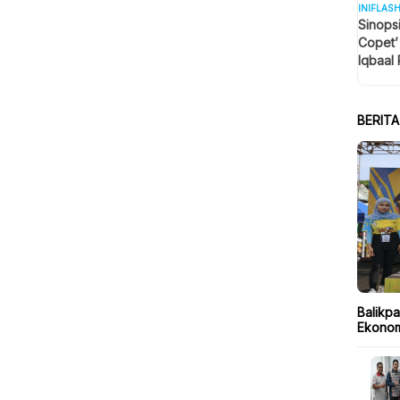
INIFLAS
Sinops
Copet’
Iqbaal 
Tengah
BERIT
Balikpa
Ekonom