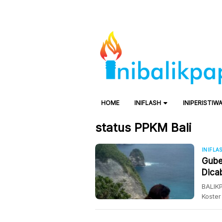
HOME
INIFLASH
INIPERISTIW
status PPKM Bali
INIFLA
Gube
Dica
BALIKP
Koster
disamp
Luhut 