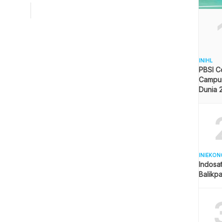
Menko dan para menteri yang hadir, termasuk para pakar
ujur saya katakan, saya minta PPKM di Bali dicabut,” ujarnya
ir dari suara.com jaringan inibalikpapan.com. Politisi […]
INIHL
PBSI C
Campur
Dunia 
Pelangg
Indone
INIEKON
Indosat
Balikp