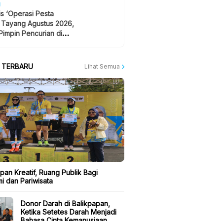
H
is ‘Operasi Pesta
 Tayang Agustus 2026,
Pimpin Pencurian di
 Festival Musik
A TERBARU
Lihat Semua
pan Kreatif, Ruang Publik Bagi
i dan Pariwisata
Donor Darah di Balikpapan,
Ketika Setetes Darah Menjadi
Bahasa Cinta Kemanusiaan