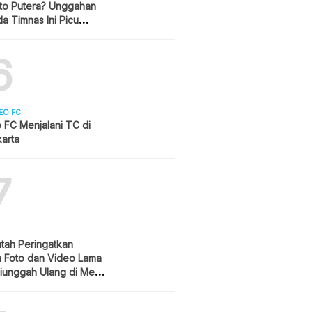
ito Putera? Unggahan
a Timnas Ini Picu
asi
6
EO FC
 FC Menjalani TC di
arta
7
tah Peringatkan
 Foto dan Video Lama
iunggah Ulang di Media