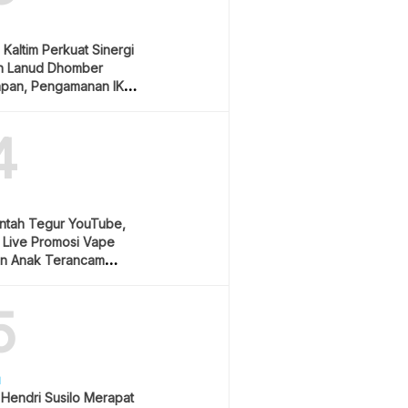
Kaltim Perkuat Sinergi
n Lanud Dhomber
apan, Pengamanan IKN
ioritas
4
ntah Tegur YouTube,
 Live Promosi Vape
an Anak Terancam
ng Sanksi Berat
5
H
 Hendri Susilo Merapat