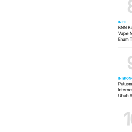
INIHL
BNN B
Vape N
Enam T
Teranc
INIEKON
Putusa
Intern
Ubah S
Seluler
1