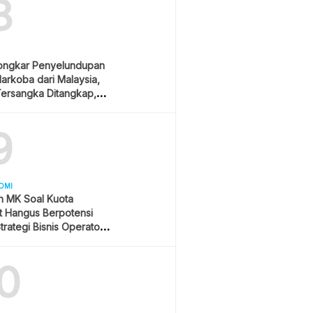
8
ongkar Penyelundupan
arkoba dari Malaysia,
ersangka Ditangkap,
am Hukuman Mati
9
OMI
n MK Soal Kuota
et Hangus Berpotensi
trategi Bisnis Operator
0