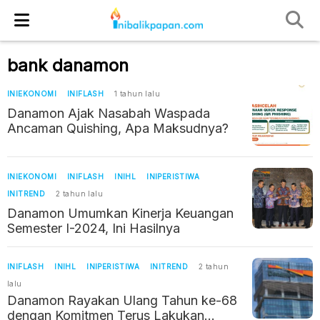
bank danamon
INIEKONOMI
INIFLASH
1 tahun lalu
Danamon Ajak Nasabah Waspada
Ancaman Quishing, Apa Maksudnya?
INIEKONOMI
INIFLASH
INIHL
INIPERISTIWA
INITREND
2 tahun lalu
Danamon Umumkan Kinerja Keuangan
Semester I-2024, Ini Hasilnya
INIFLASH
INIHL
INIPERISTIWA
INITREND
2 tahun
lalu
Danamon Rayakan Ulang Tahun ke-68
dengan Komitmen Terus Lakukan