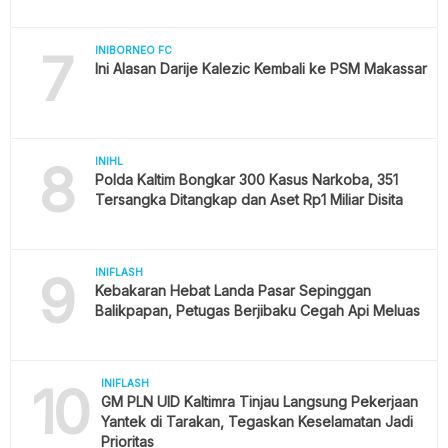
7
INIBORNEO FC
Ini Alasan Darije Kalezic Kembali ke PSM Makassar
8
INIHL
Polda Kaltim Bongkar 300 Kasus Narkoba, 351
Tersangka Ditangkap dan Aset Rp1 Miliar Disita
9
INIFLASH
Kebakaran Hebat Landa Pasar Sepinggan
Balikpapan, Petugas Berjibaku Cegah Api Meluas
10
INIFLASH
GM PLN UID Kaltimra Tinjau Langsung Pekerjaan
Yantek di Tarakan, Tegaskan Keselamatan Jadi
Prioritas