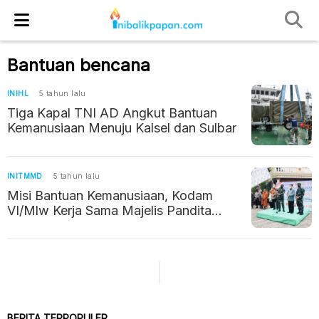
Bantuan bencana
INIHL
5 tahun lalu
Tiga Kapal TNI AD Angkut Bantuan
Kemanusiaan Menuju Kalsel dan Sulbar
INITMMD
5 tahun lalu
Misi Bantuan Kemanusiaan, Kodam
VI/Mlw Kerja Sama Majelis Pandita
Buddha Maitreya Indonesia & Paramita
Foundation
BERITA TERPOPULER