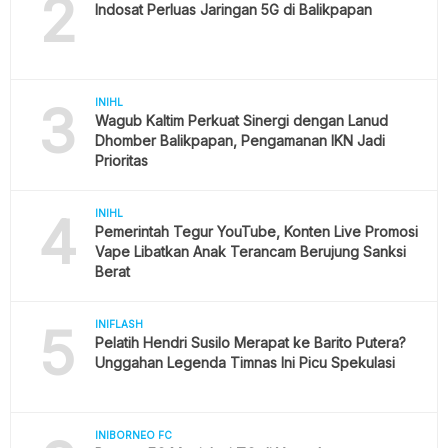
2
Indosat Perluas Jaringan 5G di Balikpapan
3
INIHL
Wagub Kaltim Perkuat Sinergi dengan Lanud
Dhomber Balikpapan, Pengamanan IKN Jadi
Prioritas
4
INIHL
Pemerintah Tegur YouTube, Konten Live Promosi
Vape Libatkan Anak Terancam Berujung Sanksi
Berat
5
INIFLASH
Pelatih Hendri Susilo Merapat ke Barito Putera?
Unggahan Legenda Timnas Ini Picu Spekulasi
INIBORNEO FC