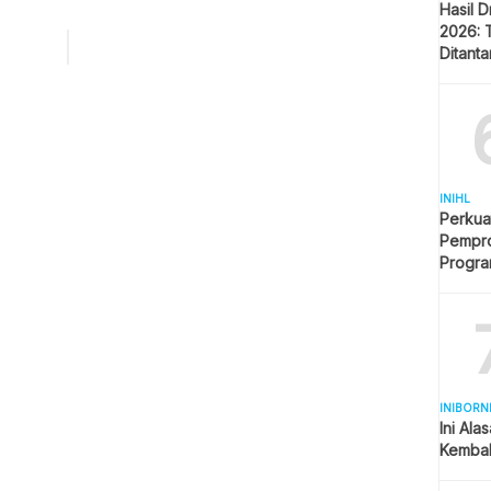
ndonesia Balikpapan, Bimo Epyanto kepada Pimpinan
Hasil 
t Dhuafa, Agun Gunawan untuk disalurkan kepada
2026: 
rakat berpenghasilan rendah (MBR) terdampak COVID-19 di
Ditant
m Paser Utara (PPU). Penyerahan bantuan […]
Singap
INIHL
Perkua
Pempro
Progr
BERLI
INIBORN
Ini Ala
Kembal