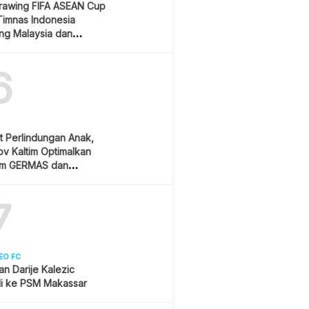
Drawing FIFA ASEAN Cup
Timnas Indonesia
ang Malaysia dan
ura
6
t Perlindungan Anak,
v Kaltim Optimalkan
am GERMAS dan
AN
7
EO FC
san Darije Kalezic
i ke PSM Makassar