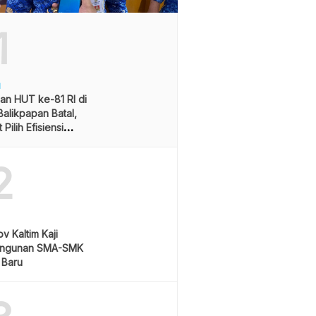
1
H
an HUT ke-81 RI di
alikpapan Batal,
Pilih Efisiensi
ran
2
v Kaltim Kaji
ngunan SMA-SMK
 Baru