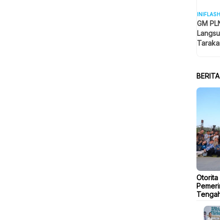
INIFLAS
GM PLN
Langsu
Taraka
Keselam
BERIT
Otorita
Pemeri
Tengah