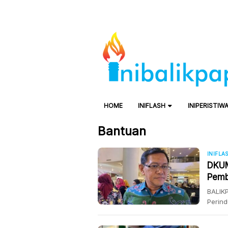
HOME
INIFLASH
INIPERISTIW
Bantuan
INIFLA
DKUM
Pemb
BALIK
Perin
melak
saran 