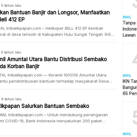
g Matang Landing, Hilir Banua Kecamatan Pandawan
5 tahun lalu
aten Hulu Sungai Tengah. H.Mukarram camat Pandawan
rkan Bantuan Banjir dan Longsor, Manfaatkan
INIHL
paikan hari ini kita bersama Danramil 1001-05/Pandawan
Bell 412 EP
Tanpa 
nf […]
I, Inibalikpapan.com – Helikoper BELL 412 EP kembali
Indone
at di desa terisolir di Kabupaten Hulu Sungai Tengah (HST),
Lawan 
wa bantuan dari Kepala Staf Angkatan Darat (KASAD),
(26/01/2021). Logistik didistribusikan di Desa Datar Ajab
atan Hantakan Kabupaten Hulu Sungai Tengah salah satu
5 tahun lalu
ang tersiolir akibat dampak musibah banjir dan tanah
mil Amuntai Utara Bantu Distribusi Sembako
. Disampaikan oleh Dandim […]
da Korban Banjir
I, Inibalikpapan.com — Koramil 1001/06 Amuntai Utara
INIHL
ntu pendistribusian bantuan terhadap masyakarat Desa
IKN Ta
g yang terdampak. Kegiatan tersebut dipimpin langsung oleh
Bangun
l 1001/06 Amuntai Utara Kapten Inf. Mahmud Dalli, Rabu
65 Per
/2021). Danramil Kapten Inf Mahmud Dalli mengatakan
Hijau
6 tahun lalu
angan sembako akan diberikan langsung kepada para
alikpapan Salurkan Bantuan Sembako
 yang terkena banjir di Desa Pimping, Hadirnya Babinsa
AM, Inibalikpapan.com – Untuk mendukung penanganan
l 1001-06/Amuntai […]
mi COVID-19, Bank Indonesia menyalurkan 200 paket
ko dan Kesehatan melalui Dompet Dhuafa Kalimantan Timur.
uran bantuan diberikan langsung oleh Kepala Perwakilan
INIHL