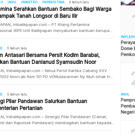
mi yang berhubungan dengan pangan PAD, PKL dan
SH
INIHL
INIMETRO
INIPERISTIWA
3 tahun lalu
isata, “DKUMKMP hanya mengusulkan berupa draf naskah
amina Serahkan Bantuan Sembako Bagi Warga
mik untuk kepentingan rencana pembangunan industri
ampak Tanah Longsor di Baru Ilir
 ujar Kepala DKUMKMP Kota Balikpapan Heruressandy […]
APAN, Inibalikpapan.com – PT Kilang Pertamina
asional (KPI) Unit Balikpapan menyalurkan bantuan berupa
sembako bagi korban tanah longsor di di RT 61 dan RT 62
INIFLAS
Peraya
 Anyar Kelurahan Baru Ilir Balikpapan. Seperti diketahui,
Dome B
 peristiwa itu sebanyak 19 rumah mengalami rusak.
MD
5 tahun lalu
Pemkot 
ak 72 jiwa dalam 19 kepala keluarga ini terpaksa
m Antasari Bersama Persit Kodim Barabai,
Angga
ngsi, baik menyewa hingga […]
rkan Bantuan Danlanud Syamsudin Noor
I, Inibalikpapan.com – Ketua Persit Kartika Cabang XXV
 1002 Koorcab Rem 101 PD VI/Mulawarman Ny. Muh Ishak HB
ma pengurus Persit menyalurkan bantuan dari Danlanud
din Nor Banjarbaru, Selasa (26/01/2021). Bantuan dari
ud Syansudin Nor untuk warga korban musibah banjir dan
MD
5 tahun lalu
INIHL
Pempro
longsor di Kabupaten Hulu Sungai Tengah. Disampaikan
rgi Pilar Pandawan Salurkan Bantuan
Pemba
etua Persit Kartika Cabang […]
nterian Pertanian
Negeri
I, Inibalikpapan.com – Sinergis Pilar Pandawan (Camat,
mil dan Kapolsek Pandawan) membagikan bantuan kepada
ok tani yang terdampak musibah banjir dan tanah longsor,
(26/01/2021). Sebanyak 75 Paket sembako dibagikan di desa