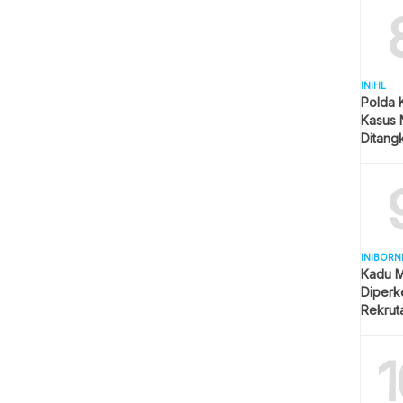
INIHL
Polda 
Kasus 
Ditangk
Disita
INIBORN
Kadu M
Diperk
Rekrut
1