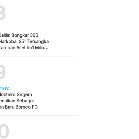
8
Kaltim Bongkar 300
Narkoba, 351 Tersangka
ap dan Aset Rp1 Miliar
9
EO FC
onteiro Segera
enalkan Sebagai
an Baru Borneo FC
0