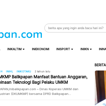
Search
for:
A
INIKALTIM
INIEKONOMI
INISPORT
INIIKN
ININ
BERIT
SH
INIHL
INIKOTAKU
2 tahun lalu
KMP Balikpapan Manfaat Bantuan Anggaran,
inaan Teknologi Bagi Pelaku UMKM
PAPAN,Inibalikpapan.com – Dinas Koperasi UMKM dan
dustrian (DKUMKMP) bersama DPRD Balikpapan
sanakan RDP dalam rangka untuk memberikan masukan dan
terhadap kajian dan proses akademik Perda, tentang