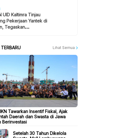
H
 UID Kaltimra Tinjau
ng Pekerjaan Yantek di
n, Tegaskan
atan Jadi Prioritas
A TERBARU
Lihat Semua
 IKN Tawarkan Insentif Fiskal, Ajak
ntah Daerah dan Swasta di Jawa
 Berinvestasi
Setelah 30 Tahun Dikelola