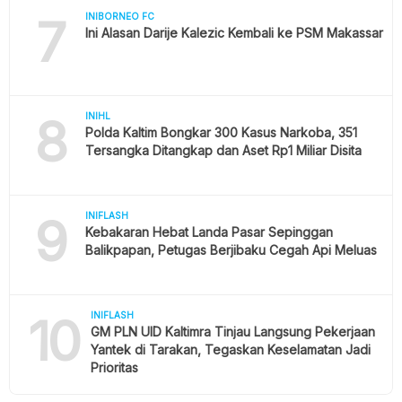
7
INIBORNEO FC
Ini Alasan Darije Kalezic Kembali ke PSM Makassar
8
INIHL
Polda Kaltim Bongkar 300 Kasus Narkoba, 351
Tersangka Ditangkap dan Aset Rp1 Miliar Disita
9
INIFLASH
Kebakaran Hebat Landa Pasar Sepinggan
Balikpapan, Petugas Berjibaku Cegah Api Meluas
10
INIFLASH
GM PLN UID Kaltimra Tinjau Langsung Pekerjaan
Yantek di Tarakan, Tegaskan Keselamatan Jadi
Prioritas