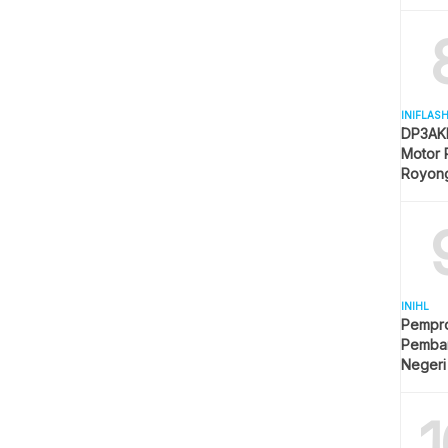
Mulai 
INIFLAS
DP3AKB
Motor 
Royon
Partisip
INIHL
Pempro
Pemba
Negeri
1