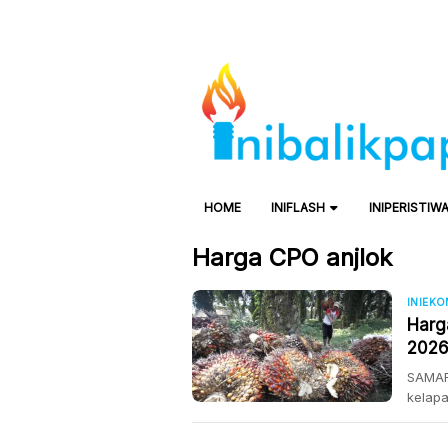
HOME
INIFLASH
INIPERISTIW
Harga CPO anjlok
INIEK
Harg
2026
CPO
SAMAR
kelapa
menga
Penuru