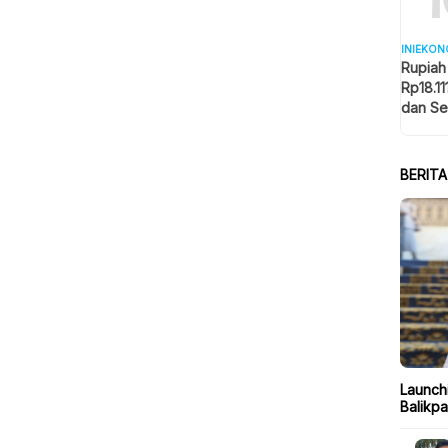
INIEKON
Rupiah
Rp18.11
dan Se
Memba
BERIT
Launch
Balikp