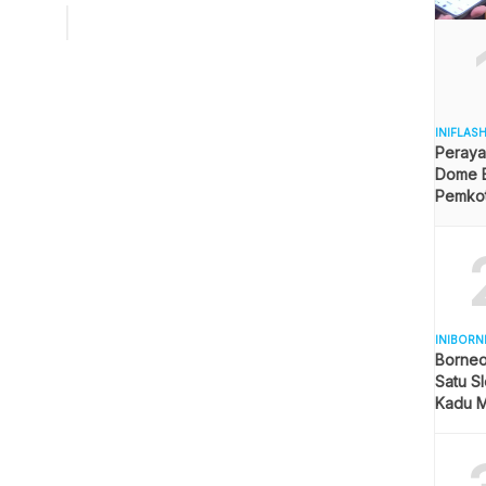
hnya harga minyak sawit mentah (CPO) dan inti sawit
l) di hampir seluruh perusahaan sumber data penetapan
 Plt Kepala Dinas Perkebunan Kalimantan Timur, […]
INIFLAS
Peraya
Dome B
Pemkot 
Angga
INIBORN
Borneo
Satu Sl
Kadu M