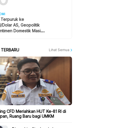
OMI
 Terpuruk ke
1/Dolar AS, Geopolitik
ntimen Domestik Masih
yangi
A TERBARU
Lihat Semua
ing CFD Meriahkan HUT Ke-81 RI di
apan, Ruang Baru bagi UMKM