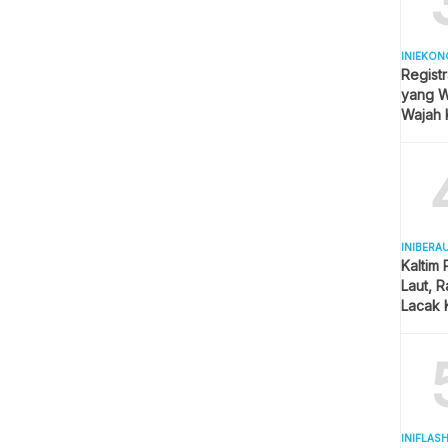
INIEKON
Registr
yang Wa
Wajah 
Hijab
INIBERA
Kaltim
Laut, 
Lacak 
Real T
INIFLAS