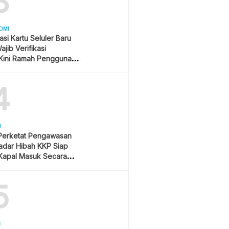
3
OMI
asi Kartu Seluler Baru
jib Verifikasi
Kini Ramah Pengguna
4
U
 Perketat Pengawasan
Radar Hibah KKP Siap
Kapal Masuk Secara
ime
5
H