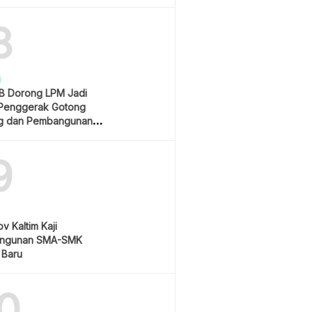
Rp550 Ribu
8
H
 Dorong LPM Jadi
Penggerak Gotong
g dan Pembangunan
atif
9
v Kaltim Kaji
ngunan SMA-SMK
 Baru
0