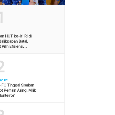
1
H
an HUT ke-81 RI di
alikpapan Batal,
Pilih Efisiensi
ran
2
EO FC
 FC Tinggal Sisakan
ot Pemain Asing, Milik
onteiro?