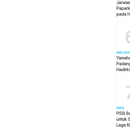
Jarwas
Papark
pada H
Kantor
INIFLAS
Yamaha
Padang
Hadirk
Beraga
INIHL
PSSI B
untuk 
Laga K