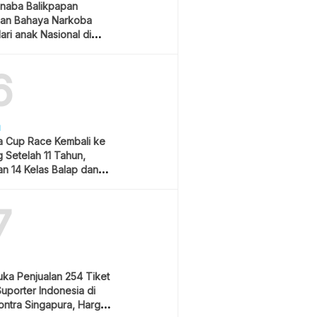
naba Balikpapan
an Bahaya Narkoba
ari anak Nasional di
 Gubernur Kaltim
6
H
 Cup Race Kembali ke
 Setelah 11 Tahun,
an 14 Kelas Balap dan
m Hiburan
7
uka Penjualan 254 Tiket
Suporter Indonesia di
ontra Singapura, Harga