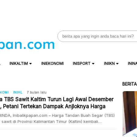
Search
for:
A
INIKALTIM
INIEKONOMI
INISPORT
INIIKN
ININ
BERIT
ONOMI
INIHL
7 bulan lalu
a TBS Sawit Kaltim Turun Lagi Awal Desember
, Petani Tertekan Dampak Anjloknya Harga
INDA, Inibalikpapan.com – Harga Tandan Buah Segar (TBS)
 sawit di Provinsi Kalimantan Timur (Kaltim) kembali
lami penurunan pada periode 1–15 Desember 2026.
nan ini menjadi pukulan bagi petani sawit, menyusul