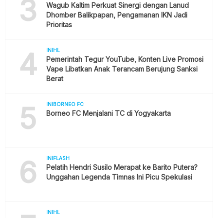
3
Wagub Kaltim Perkuat Sinergi dengan Lanud
Dhomber Balikpapan, Pengamanan IKN Jadi
Prioritas
4
INIHL
Pemerintah Tegur YouTube, Konten Live Promosi
Vape Libatkan Anak Terancam Berujung Sanksi
Berat
5
INIBORNEO FC
Borneo FC Menjalani TC di Yogyakarta
6
INIFLASH
Pelatih Hendri Susilo Merapat ke Barito Putera?
Unggahan Legenda Timnas Ini Picu Spekulasi
INIHL