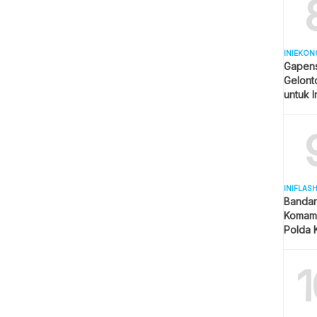
INIEKON
Gapens
Gelonto
untuk I
INIFLAS
Bandar
Komam 
Polda K
dan La
1