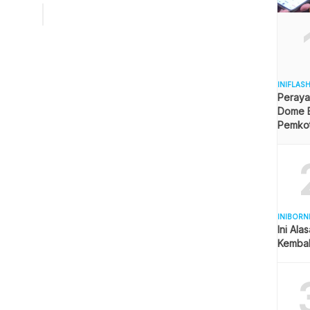
arena harga saat ini tak mencukupi untuk biaya produksi.
dari panen, pengangkutan dan lainnya. “Harga Rp 800 TBS
INIFLAS
Peraya
Dome B
Pemkot 
Angga
INIBORN
Ini Ala
Kembal