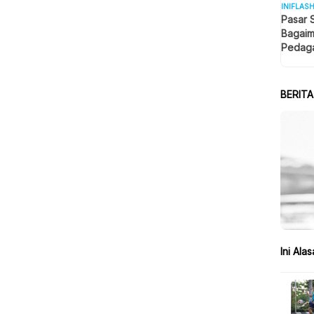
INIFLAS
Pasar 
Bagaim
Pedaga
Berjua
BERIT
Ini Ala