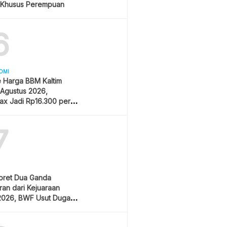
 Khusus Perempuan
6
OMI
 Harga BBM Kaltim
 Agustus 2026,
ax Jadi Rp16.300 per
7
oret Dua Ganda
an dari Kejuaraan
2026, BWF Usut Dugaan
aran Integritas Atlet
sia