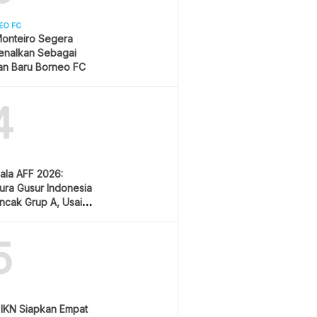
EO FC
onteiro Segera
enalkan Sebagai
an Baru Borneo FC
4
iala AFF 2026:
ura Gusur Indonesia
uncak Grup A, Usai
 Lawan Vietnam
5
a IKN Siapkan Empat