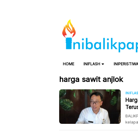
HOME
INIFLASH
INIPERISTIW
harga sawit anjlok
INIFLA
Harg
Teru
BALIKP
kelapa
menyen
Perkeb