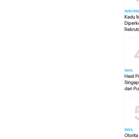
INIBORN
Kadu M
Diperk
Rekrut
INIHL
Hasil P
Singap
dari P
Imbang
INIHL
Otorit