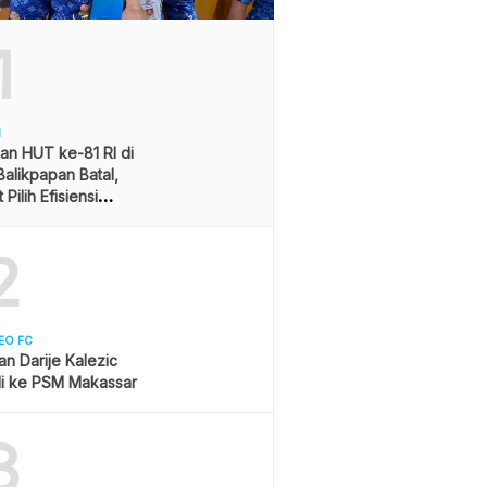
1
H
an HUT ke-81 RI di
alikpapan Batal,
Pilih Efisiensi
ran
2
EO FC
san Darije Kalezic
i ke PSM Makassar
3