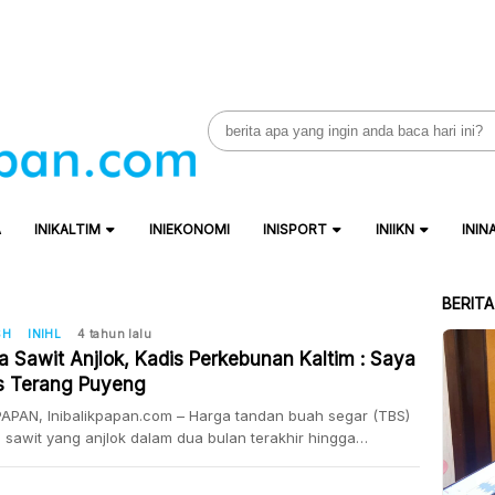
Search
for:
A
INIKALTIM
INIEKONOMI
INISPORT
INIIKN
ININ
BERIT
SH
INIHL
4 tahun lalu
a Sawit Anjlok, Kadis Perkebunan Kaltim : Saya
s Terang Puyeng
APAN, Inibalikpapan.com – Harga tandan buah segar (TBS)
 sawit yang anjlok dalam dua bulan terakhir hingga
tuh Rp 600 per kg di Kaltim merugikan petani. Kepala Dinas
unan Provinsi Kaltim Ujang Rachmad mengatakan, petani