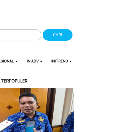
CARI
ASIONAL
INIADV
INITREND
A TERPOPULER