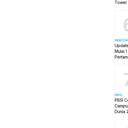
Tower
INIEKON
Update
Mulai 1
Pertam
Liter
INIHL
PBSI C
Campur
Dunia 
Pelangg
Indone