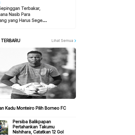
H
Sepinggan Terbakar,
ana Nasib Para
ng yang Harus Segera
lan?
A TERBARU
Lihat Semua
san Kadu Monteiro Pilih Borneo FC
Persiba Balikpapan
Pertahankan Takumu
Nishihara, Catatkan 12 Gol