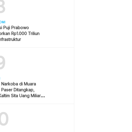
8
OMI
i Puji Prabowo
rkan Rp1.000 Triliun
nfrastruktur
9
H
 Narkoba di Muara
Paser Ditangkap,
altim Sita Uang Miliaran
han Sawit
0