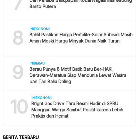
7
Dari Persiba Balikpapan Kodai Nagashima Gabung
Barito Putera
8
INIEKONOMI
Bahlil Pastikan Harga Pertalite-Solar Subisidi Masih
Aman Meski Harga Minyak Dunia Naik Turun
9
INIBERAU
Berau Punya 8 Motif Batik Baru Ber-HAKI,
Derawan-Maratua Siap Mendunia Lewat Wastra
dan Tari Baliu Daling
10
INIEKONOMI
Bright Gas Drive Thru Resmi Hadir di SPBU
Manggar, Warga Sambut Positif karena Lebih
Praktis dan Hemat
BERITA TERBARU