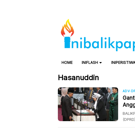
HOME
INIFLASH
INIPERISTIW
Hasanuddin
ADV-DP
Gant
Angg
BALIK
(DPRD
Antar 
2019-