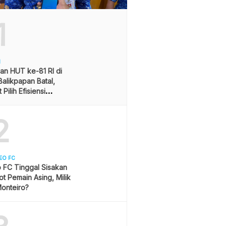
1
H
an HUT ke-81 RI di
alikpapan Batal,
Pilih Efisiensi
ran
2
EO FC
 FC Tinggal Sisakan
ot Pemain Asing, Milik
onteiro?