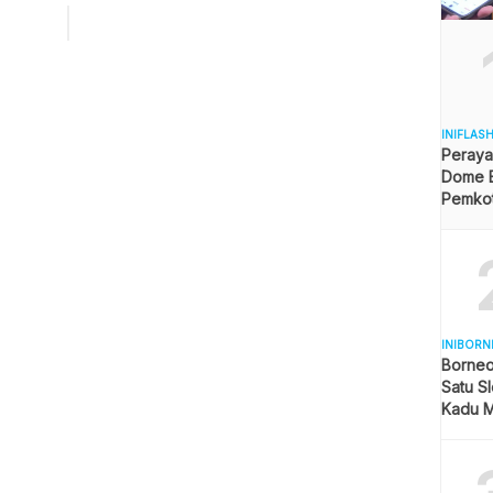
ah dilaksanakan dalam Rapat Paripurna DPRD Kota
apan bersama Pemerintah Kota Balikpapan, pada hari Senin
2023) di Ruang Rapat Paripurna DPRD Balikpapan. Rapat
rna […]
INIFLAS
Peraya
Dome B
Pemkot 
Angga
INIBORN
Borneo
Satu Sl
Kadu M