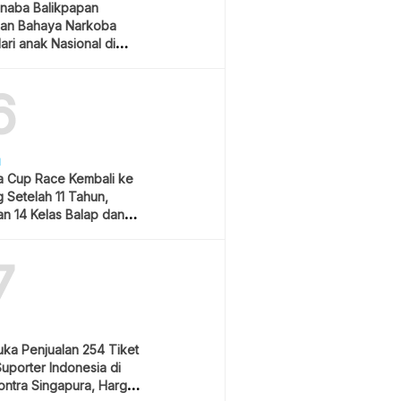
naba Balikpapan
an Bahaya Narkoba
ari anak Nasional di
 Gubernur Kaltim
6
H
 Cup Race Kembali ke
 Setelah 11 Tahun,
an 14 Kelas Balap dan
m Hiburan
7
uka Penjualan 254 Tiket
Suporter Indonesia di
ontra Singapura, Harga