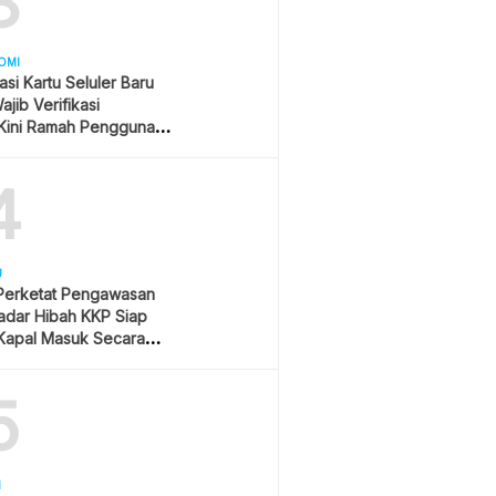
3
OMI
asi Kartu Seluler Baru
jib Verifikasi
Kini Ramah Pengguna
4
U
 Perketat Pengawasan
Radar Hibah KKP Siap
Kapal Masuk Secara
ime
5
H