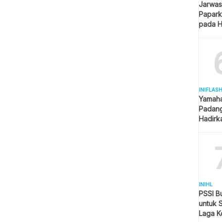
Jarwas
Papark
pada H
Kantor
INIFLAS
Yamaha
Padang
Hadirk
Beraga
INIHL
PSSI B
untuk 
Laga K