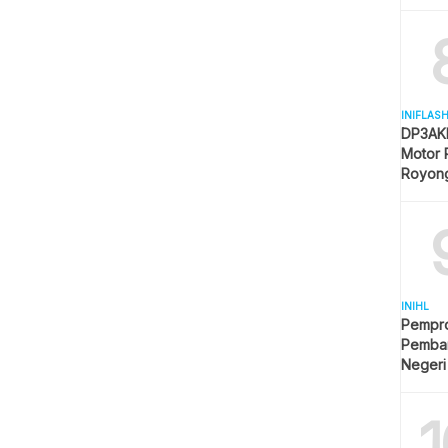
Mulai 
INIFLAS
DP3AKB
Motor 
Royon
Partisip
INIHL
Pempro
Pemba
Negeri
1