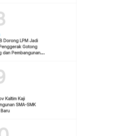
Rp550 Ribu
8
H
 Dorong LPM Jadi
Penggerak Gotong
g dan Pembangunan
atif
9
v Kaltim Kaji
ngunan SMA-SMK
 Baru
0