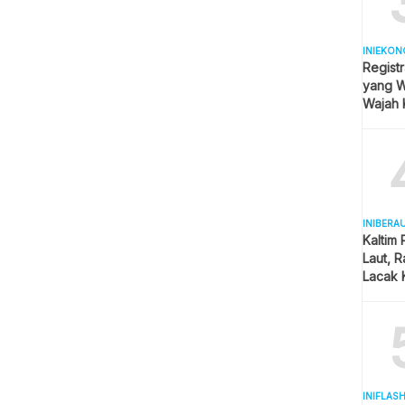
INIEKON
Registr
yang Wa
Wajah 
Hijab
INIBERA
Kaltim
Laut, 
Lacak 
Real T
INIFLAS