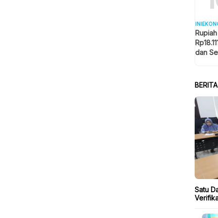
INIEKON
Rupiah
Rp18.11
dan Se
Memba
BERIT
Satu Da
Verifi