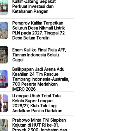
Kaltim-Jateng Sepakat
Perkuat Investasi dan
Ketahanan Pangan
Pemprov Kaltim Targetkan
Seluruh Desa Nikmati Listrik
PLN pada 2027, Tinggal 72
Desa Belum Teraliri
Enam Kali ke Final Piala AFF,
Timnas Indonesia Selalu
Gagal
Balikpapan Jadi Arena Adu
Keahlian 24 Tim Rescue
Tambang Indonesia-Australia,
700 Peserta Meriahkan
IMERC 2026
I.League Ubah Total Tata
Kelola Super League
2026/27, Klub Tak Lagi
Andalkan Panitia Dadakan
Prabowo Minta TNI Siapkan
Kejutan di HUT RI ke-81,
Proyek 2.500 Jembatan dan