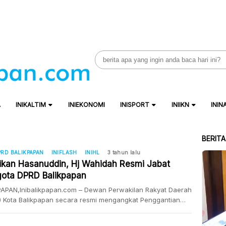
Search
for:
A
INIKALTIM
INIEKONOMI
INISPORT
INIIKN
ININ
BERIT
RD BALIKPAPAN
INIFLASH
INIHL
3 tahun lalu
ikan Hasanuddin, Hj Wahidah Resmi Jabat
ota DPRD Balikpapan
PAPAN,Inibalikpapan.com – Dewan Perwakilan Rakyat Daerah
) Kota Balikpapan secara resmi mengangkat Penggantian
Waktu (PAW) anggota DPRD Balikpapan, sisa masa jabatan
2024 atas nama Dra Hj Wahidah. Pengangkatan Dra Hj