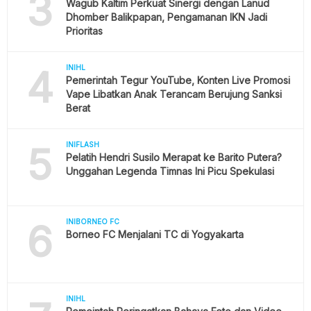
3
Wagub Kaltim Perkuat Sinergi dengan Lanud
Dhomber Balikpapan, Pengamanan IKN Jadi
Prioritas
4
INIHL
Pemerintah Tegur YouTube, Konten Live Promosi
Vape Libatkan Anak Terancam Berujung Sanksi
Berat
5
INIFLASH
Pelatih Hendri Susilo Merapat ke Barito Putera?
Unggahan Legenda Timnas Ini Picu Spekulasi
6
INIBORNEO FC
Borneo FC Menjalani TC di Yogyakarta
INIHL