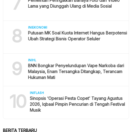
7
Pemeintah Peringatkan Bahaya Foto dan Video
Lama yang Diunggah Ulang di Media Sosial
8
INIEKONOMI
Putusan MK Soal Kuota Internet Hangus Berpotensi
Ubah Strategi Bisnis Operator Seluler
9
INIHL
BNN Bongkar Penyelundupan Vape Narkoba dari
Malaysia, Enam Tersangka Ditangkap, Terancam
Hukuman Mati
10
INIFLASH
Sinopsis ‘Operasi Pesta Copet’ Tayang Agustus
2026, Iqbaal Pimpin Pencurian di Tengah Festival
Musik
BERITA TERBARU