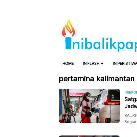
HOME
INIFLASH
INIPERISTIW
pertamina kalimantan
INIEK
Satg
Jadw
Rp300
BALIKP
Region
Ramada
ini di