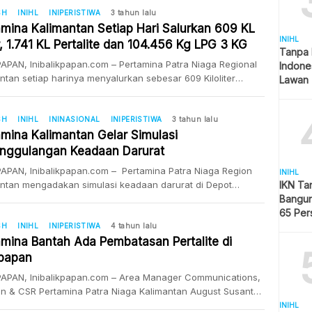
, Balikpapan. Minggu (09/04) kemarin. Kegiatan
SH
INIHL
INIPERISTIWA
3 tahun lalu
ngsung secara sederhana dan mengambil tema Menjaga
amina Kalimantan Setiap Hari Salurkan 609 KL
INIHL
tas dan Solidaritas Pekerja Guna Mendukung Kinerja
, 1.741 KL Pertalite dan 104.456 Kg LPG 3 KG
Tanpa 
ahaan. Tampak hadir manajemen PT […]
APAN, Inibalikpapan.com – Pertamina Patra Niaga Regional
Indone
ntan setiap harinya menyalurkan sebesar 609 Kiloliter
Lawan 
 solar, 1.741 Kiloliter produk Pertalite dan 104.456 tabung
kg. Hal tersebut diungkapkan Area Manager Comm, Rel &
tra Niaga Regional Kalimantan, Arya Yusa Dwicandra,
SH
INIHL
ININASIONAL
INIPERISTIWA
3 tahun lalu
 keterangan persnya pada Jumat (09/12/2022). Menurut
amina Kalimantan Gelar Simulasi
kondisi geografis merupakan salah satu […]
nggulangan Keadaan Darurat
APAN, Inibalikpapan.com – Pertamina Patra Niaga Region
INIHL
ntan mengadakan simulasi keadaan darurat di Depot
IKN Ta
ian Pesawat Udara (DPPU) Sepinggan, Kalimantan Timur
Bangun
enin (17/10/2022). Simulasi kejadian merupakan simulasi
65 Per
1 yang melibatkan Kepolisian, Badan Penangggulangan
Hijau
SH
INIHL
INIPERISTIWA
4 tahun lalu
na Daerah (BPBD), Rumah Sakit Pertamina, Pemadam
amina Bantah Ada Pembatasan Pertalite di
ran Kota Balikpapan, Airnav, Airport Rescue and Fire
kpapan
ng (ARFF), Tim Penanggulangan Keadaan […]
PAPAN, Inibalikpapan.com – Area Manager Communications,
on & CSR Pertamina Patra Niaga Kalimantan August Susanto
 membantah adanya pembatasan pertalite. “Pertalite tidak
INIHL