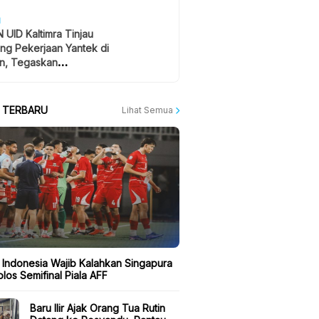
H
 UID Kaltimra Tinjau
ng Pekerjaan Yantek di
n, Tegaskan
atan Jadi Prioritas
A TERBARU
Lihat Semua
 Indonesia Wajib Kalahkan Singapura
los Semifinal Piala AFF
Baru Ilir Ajak Orang Tua Rutin