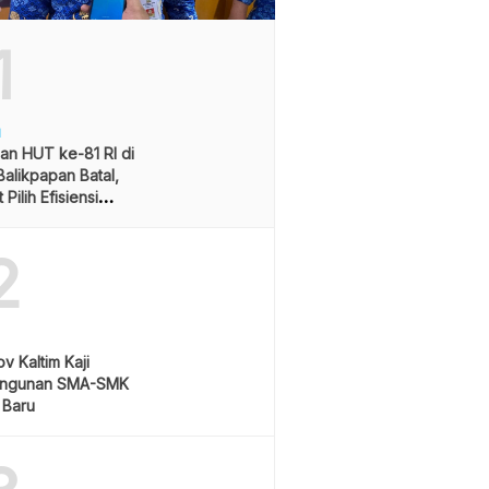
1
H
an HUT ke-81 RI di
alikpapan Batal,
Pilih Efisiensi
ran
2
v Kaltim Kaji
ngunan SMA-SMK
 Baru