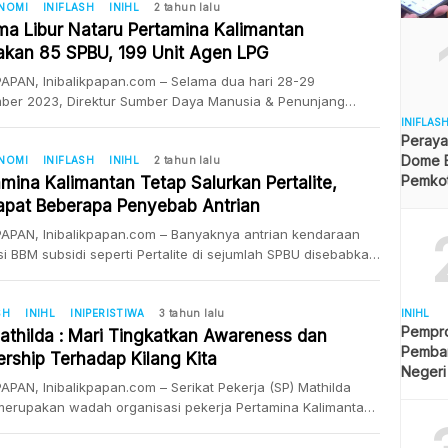
di seluruh wilayah Kalimantan selama masa mudik Lebaran
ONOMI
INIFLASH
INIHL
2 tahun lalu
ma Libur Nataru Pertamina Kalimantan
. Executive General Manager Pertamina Patra Niaga
nal Kalimantan, Isfahani, mengungkapkan bahwa pihaknya
akan 85 SPBU, 199 Unit Agen LPG
APAN, Inibalikpapan.com – Selama dua hari 28-29
ber 2023, Direktur Sumber Daya Manusia & Penunjang
 PT Pertamina Patra Niaga, Mia Krishna Anggraini, mennjau
INIFLAS
Peraya
pa sarana dan fasilitas di Balikpapan. Kegiatan tersebut,
Dome B
rangka memastikan pelayanan distribusi BBM dan LPG saat
ONOMI
INIFLASH
INIHL
2 tahun lalu
Pemkot 
Satuan Tugas Natal 2023 dan Tahun Baru 2024 (Satgas
amina Kalimantan Tetap Salurkan Pertalite,
Angga
) berjalan optimal ke […]
apat Beberapa Penyebab Antrian
APAN, Inibalikpapan.com – Banyaknya antrian kendaraan
i BBM subsidi seperti Pertalite di sejumlah SPBU disebabkan
pa faktor. PT Pertamina Patra Niaga di Regional Kalimantan
i faktor kenaikan harga BBM non subsidi ikut pengaruh
dahnya konsumen ke BBM subsidi. Selain itu isu penghapus
SH
INIHL
INIPERISTIWA
3 tahun lalu
INIHL
Pempro
ite sempat menimbulkan kepanikan di masyarakat. Padahal
athilda : Mari Tingkatkan Awareness dan
Pemba
mina menjamin stok dan penyaluran BBM […]
rship Terhadap Kilang Kita
Negeri
APAN, Inibalikpapan.com – Serikat Pekerja (SP) Mathilda
merupakan wadah organisasi pekerja Pertamina Kalimantan
elar kegiatan silaturahmi dan buka puasa bersama dengan
emen perusahaan di halaman Masjid Baitul Ghofur, Gunung