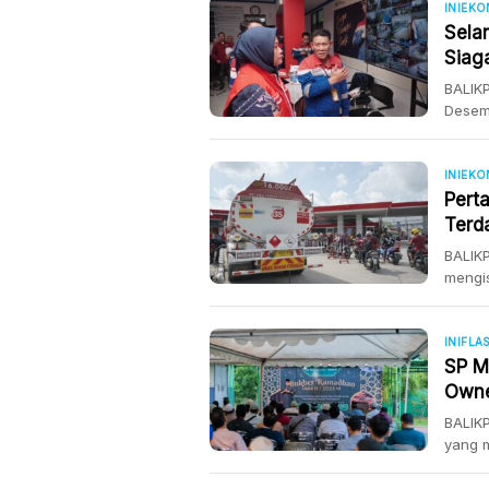
avtur 
INIEK
Sela
1447 H
Regio
Siag
[…]
BALIKP
Desem
Bisnis
bebera
dalam 
INIEK
masa 
Pert
Nataru
Terd
BALIKP
mengis
bebera
menila
berpin
INIFLA
pertal
SP M
Perta
Owne
BALIKP
yang 
mengg
manaj