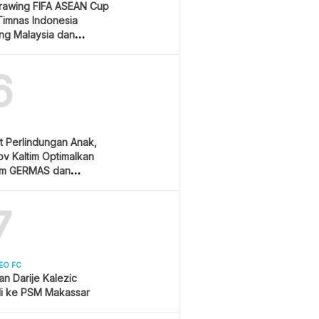
Drawing FIFA ASEAN Cup
Timnas Indonesia
ang Malaysia dan
ura
6
t Perlindungan Anak,
v Kaltim Optimalkan
am GERMAS dan
AN
7
EO FC
san Darije Kalezic
i ke PSM Makassar