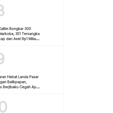
8
Kaltim Bongkar 300
Narkoba, 351 Tersangka
ap dan Aset Rp1 Miliar
9
H
ran Hebat Landa Pasar
gan Balikpapan,
s Berjibaku Cegah Api
0