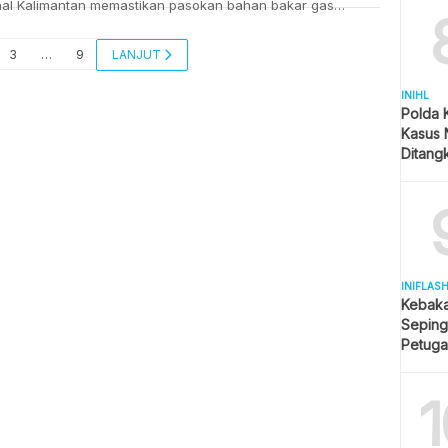
nal Kalimantan memastikan pasokan bahan bakar gas
i di wilayah Tarakan, Kalimantan Utara (Kaltara) mencukupi.
anager Communication, Relation, & CSR Regional
3
…
9
LANJUT
ntan, Susanto August Satria, menyatakan Pertamina
ukan inspeksi secara rutin sebagai bentuk pengamanan
INIHL
ap kondisi distribusi di lapangan. “Sampai dengan hari
Polda 
(26/11/2021) penyaluran LPG 3Kg ke […]
Kasus 
Ditangk
Disita
INIFLAS
Kebaka
Seping
Petuga
Meluas
1