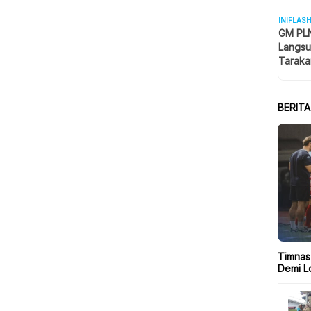
INIFLAS
GM PLN
Langsu
Taraka
Keselam
BERIT
Timnas
Demi Lo