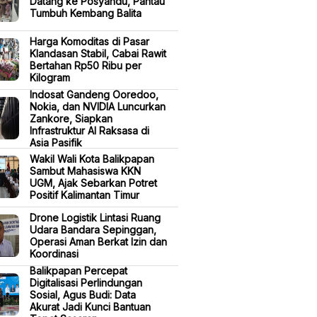
Datang ke Posyandu, Pantau
Tumbuh Kembang Balita
Harga Komoditas di Pasar
Klandasan Stabil, Cabai Rawit
Bertahan Rp50 Ribu per
Kilogram
Indosat Gandeng Ooredoo,
Nokia, dan NVIDIA Luncurkan
Zankore, Siapkan
Infrastruktur AI Raksasa di
Asia Pasifik
Wakil Wali Kota Balikpapan
Sambut Mahasiswa KKN
UGM, Ajak Sebarkan Potret
Positif Kalimantan Timur
Drone Logistik Lintasi Ruang
Udara Bandara Sepinggan,
Operasi Aman Berkat Izin dan
Koordinasi
Balikpapan Percepat
Digitalisasi Perlindungan
Sosial, Agus Budi: Data
Akurat Jadi Kunci Bantuan