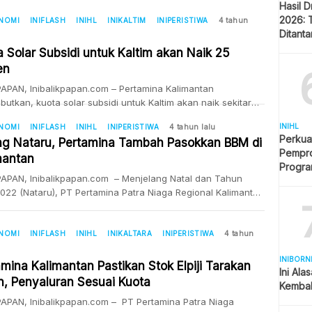
Hasil 
mbatasan. Kita salurkan normal seperti biasa,” ujarnya
2026: 
a awak media pada Minggu (03/04/2022). Dia juga
ONOMI
INIFLASH
INIHL
INIKALTIM
INIPERISTIWA
4 tahun
Ditant
ikan tidak ada kenaikkan harga pertalite. Meskipun, harga
Singap
 dunia kini tengah melonjak, sebagai dampak dari agresi
a Solar Subsidi untuk Kaltim akan Naik 25
en
APAN, Inibalikpapan.com – Pertamina Kalimantan
utkan, kuota solar subsidi untuk Kaltim akan naik sekitar
sen dari kuota tahun kini sekitar 205.382 kilo liter (KL)
INIHL
ONOMI
INIFLASH
INIHL
INIPERISTIWA
4 tahun lalu
jang 2022. Demikian disampaikan Area Manager
Perkua
ng Nataru, Pertamina Tambah Pasokkan BBM di
ications, Relations & CSR Pertamina Patra Niaga
Pempro
mantan
ntan August Susanto Satria saat meninjau sejumlah SPBU di
Progr
apan, Minggu (03/04/2022). “Kemarin ngobrol sama
APAN, Inibalikpapan.com – Menjelang Natal dan Tahun
BERLI
ur (Kaltim) […]
022 (Nataru), PT Pertamina Patra Niaga Regional Kalimantan
tikan BBM Aman di Kalimantan Executive General Manager
ina Patra Niaga Regional Kalimantan Freddy
.mengatakan, untuk mencegah terjadinya kelangkaan
ONOMI
INIFLASH
INIHL
INIKALTARA
INIPERISTIWA
4 tahun
n menambah pasokkan Pasalnya, kebutuhan BBM diprediksi
INIBORN
aik pada H-3 khususnya untuk gasoline dan H-2 untuk
mina Kalimantan Pastikan Stok Elpiji Tarakan
Ini Ala
. 1. Peningkatan […]
, Penyaluran Sesuai Kuota
Kembal
APAN, Inibalikpapan.com – PT Pertamina Patra Niaga