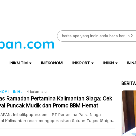
Search
for:
A
INIKALTIM
INIEKONOMI
INISPORT
INIIKN
ININ
BERIT
ONOMI
INIHL
4 bulan lalu
as Ramadan Pertamina Kalimantan Siaga: Cek
al Puncak Mudik dan Promo BBM Hemat
 per Liter!
APAN, Inibalikpapan.com – PT Pertamina Patra Niaga
al Kalimantan resmi mengoperasikan Satuan Tugas (Satgas)
n dan Idulfitri (RAFI) 2026 mulai Senin (9/3/2026). Langkah
ambil untuk menjamin kelancaran pasokan BBM, LPG, dan