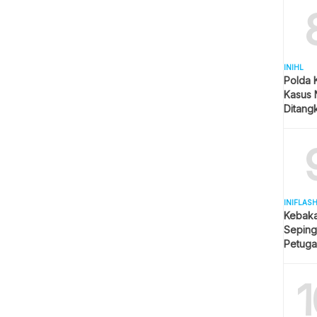
INIHL
Polda 
Kasus 
Ditangk
Disita
INIFLAS
Kebaka
Seping
Petuga
Meluas
1