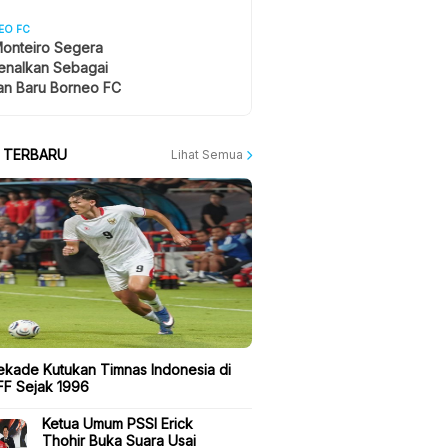
EO FC
onteiro Segera
enalkan Sebagai
an Baru Borneo FC
A TERBARU
Lihat Semua
ekade Kutukan Timnas Indonesia di
FF Sejak 1996
Ketua Umum PSSI Erick
Thohir Buka Suara Usai