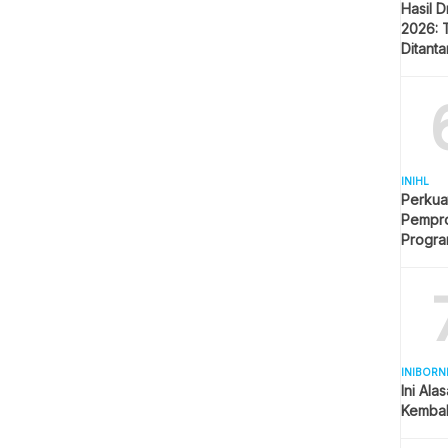
Hasil 
2026: 
Ditant
Singap
INIHL
Perkua
Pempro
Progr
BERLI
INIBORN
Ini Ala
Kembal