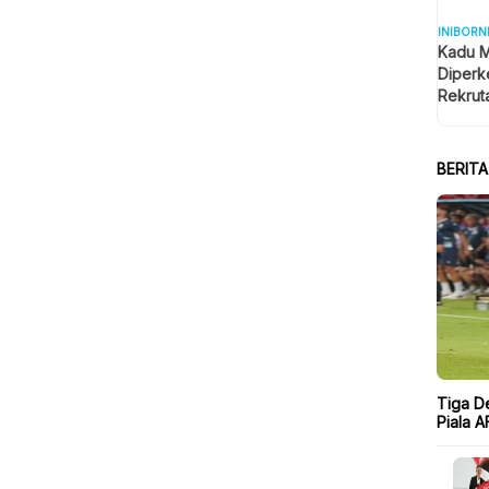
INIBORN
Kadu M
Diperk
Rekrut
BERIT
Tiga D
Piala A