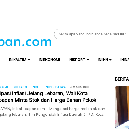
Search
for:
A
INIKALTIM
INIEKONOMI
INISPORT
INIIKN
ININ
BERIT
ONOMI
INIFLASH
INIHL
INIPERISTIWA
3 tahun lalu
ipasi Inflasi Jelang Lebaran, Wali Kota
kpapan Minta Stok dan Harga Bahan Pokok
endali
APAN, Inibalikpapan.com – Mengatasi harga melonjak dan
i jelang lebaran, Tim Pengendali Inflasi Daerah (TPID) Kota
apan menggelar rapat di Balai Kota pada Rabu (05/04/2023)
 kesempatan itu Wali Kota Rahmad Mas’ud mengatakan,