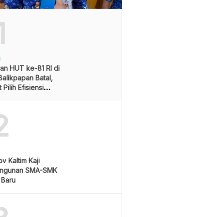
1
H
an HUT ke-81 RI di
alikpapan Batal,
Pilih Efisiensi
ran
2
v Kaltim Kaji
ngunan SMA-SMK
 Baru