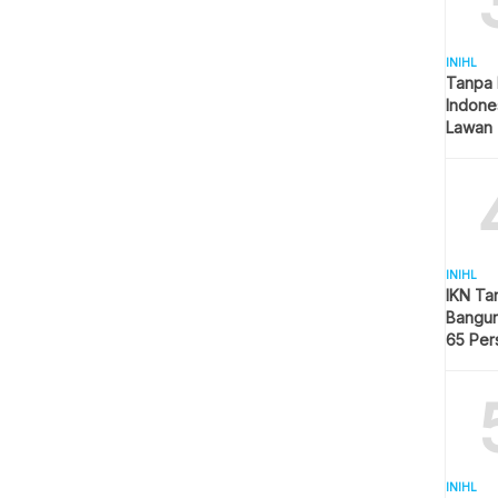
INIHL
Tanpa 
Indone
Lawan 
INIHL
IKN Ta
Bangun
65 Per
Hijau
INIHL