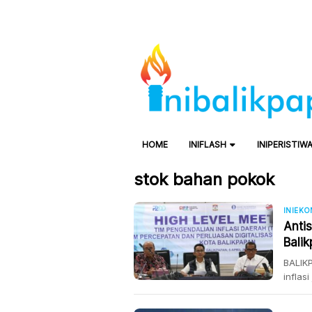
HOME
INIFLASH
INIPERISTIW
stok bahan pokok
INIEK
Antis
Bali
Terk
BALIKP
inflas
Balikp
Dalam