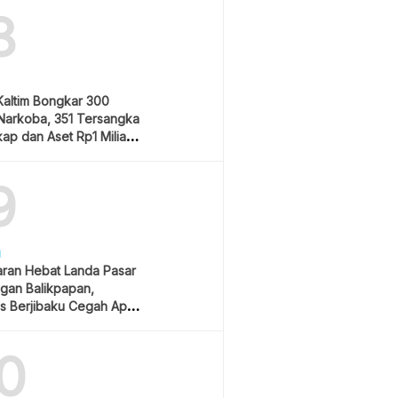
8
Kaltim Bongkar 300
Narkoba, 351 Tersangka
ap dan Aset Rp1 Miliar
9
H
ran Hebat Landa Pasar
gan Balikpapan,
s Berjibaku Cegah Api
0