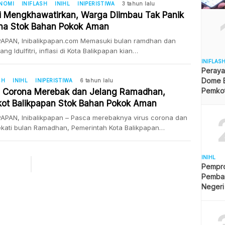
 arahan Presiden Joko Widodo daerah diminta untuk tetap
ONOMI
INIFLASH
INIHL
INIPERISTIWA
3 tahun lalu
si Mengkhawatirkan, Warga Diimbau Tak Panik
ga ketersediaan pasokan bahan pokok untuk mencegah
 melonjak. Khususnya pada ramadhan saat […]
na Stok Bahan Pokok Aman
PAPAN, Inibalikpapan.com Memasuki bulan ramdhan dan
ang Idulfitri, inflasi di Kota Balikpapan kian
hawatirkan. Pasalnya,sejumlah harga bahan pokok penting
INIFLAS
Peraya
ami kenaikkan. “Kondisi inflasi seperti yang dijelaskan Pak
Dome B
g (Kepala Bank Indonesia Balikpapan) di Kota Balikpapan
SH
INIHL
INIPERISTIWA
6 tahun lalu
Pemkot 
rnya sudah cukup mengkhawatirkan, cukup tinggi,’ ujar
s Corona Merebak dan Jelang Ramadhan,
Angga
n II Pemerintah Kota Balikpapan Agus Budi Prasetyo. Dia
ot Balikpapan Stok Bahan Pokok Aman
akan, sudah beberapa kali […]
APAN, Inibalikpapan – Pasca merebaknya virus corona dan
kati bulan Ramadhan, Pemerintah Kota Balikpapan
ikan stok bahan pokok disejumlah distributor aman. Kepala
 Perdagangan Kota Balikpapan Arzaedi Rachman
akan, terus melakukan monitoring kebutuhan pokok di
INIHL
Pempro
ah distributor. Sehingga masyarakat tak perlu khawatir. “Tak
Pemba
khawatir stok bahan pokok, karena stok bahan pokok aman.
Negeri
 terus […]