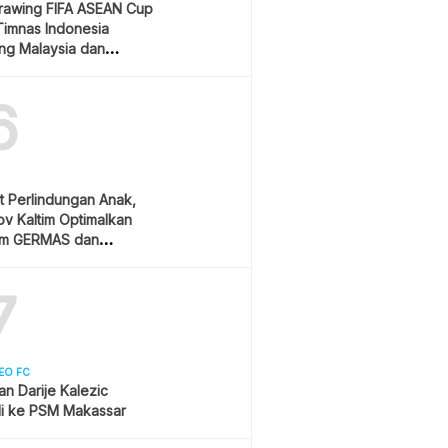
Drawing FIFA ASEAN Cup
Timnas Indonesia
ang Malaysia dan
ura
6
t Perlindungan Anak,
v Kaltim Optimalkan
am GERMAS dan
AN
7
EO FC
san Darije Kalezic
i ke PSM Makassar