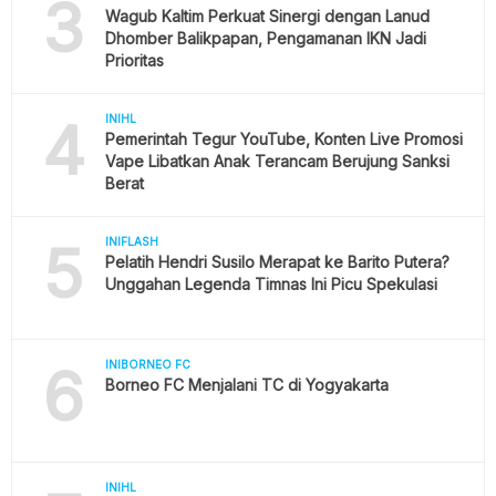
3
Wagub Kaltim Perkuat Sinergi dengan Lanud
Dhomber Balikpapan, Pengamanan IKN Jadi
Prioritas
4
INIHL
Pemerintah Tegur YouTube, Konten Live Promosi
Vape Libatkan Anak Terancam Berujung Sanksi
Berat
5
INIFLASH
Pelatih Hendri Susilo Merapat ke Barito Putera?
Unggahan Legenda Timnas Ini Picu Spekulasi
6
INIBORNEO FC
Borneo FC Menjalani TC di Yogyakarta
INIHL