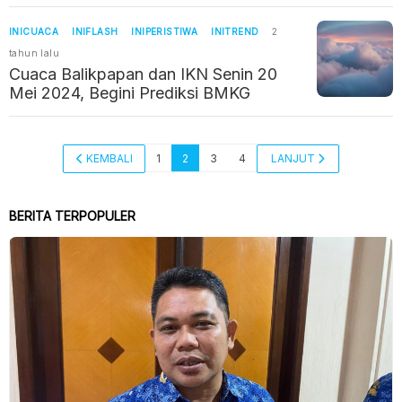
Balikpapan dan IKN
INICUACA
INIFLASH
INIPERISTIWA
INITREND
2
tahun lalu
Cuaca Balikpapan dan IKN Senin 20
Mei 2024, Begini Prediksi BMKG
KEMBALI
1
2
3
4
LANJUT
BERITA TERPOPULER