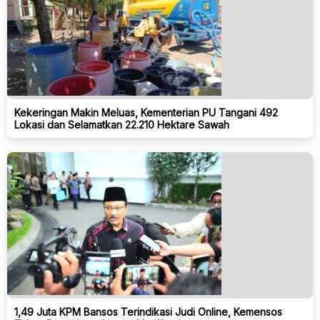
Kekeringan Makin Meluas, Kementerian PU Tangani 492
Lokasi dan Selamatkan 22.210 Hektare Sawah
1,49 Juta KPM Bansos Terindikasi Judi Online, Kemensos