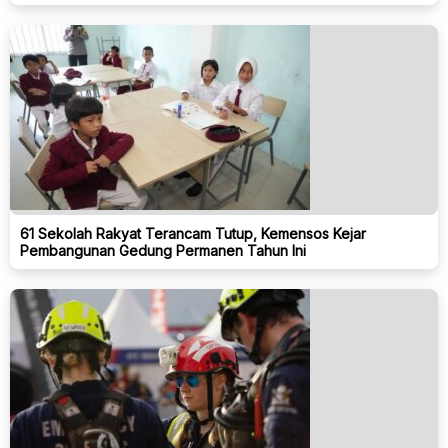
61 Sekolah Rakyat Terancam Tutup, Kemensos Kejar
Pembangunan Gedung Permanen Tahun Ini