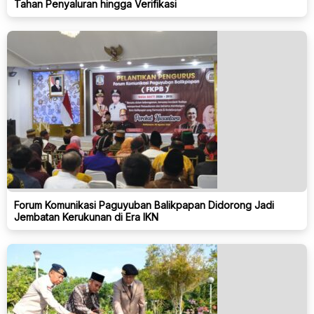
Tahan Penyaluran hingga Verifikasi
Forum Komunikasi Paguyuban Balikpapan Didorong Jadi
Jembatan Kerukunan di Era IKN