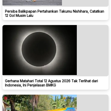
Persiba Balikpapan Pertahankan Takumu Nishihara, Catatkan
12 Gol Musim Lalu
Gerhana Matahari Total 12 Agustus 2026 Tak Terlihat dari
Indonesia, Ini Penjelasan BMKG