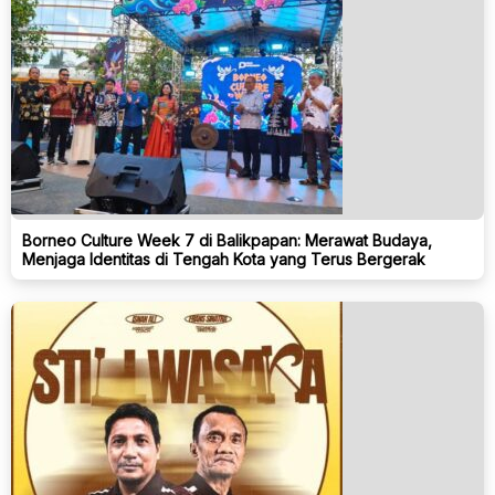
Borneo Culture Week 7 di Balikpapan: Merawat Budaya,
Menjaga Identitas di Tengah Kota yang Terus Bergerak