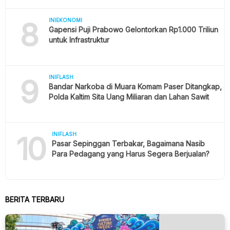
8
INIEKONOMI
Gapensi Puji Prabowo Gelontorkan Rp1.000 Triliun
untuk Infrastruktur
9
INIFLASH
Bandar Narkoba di Muara Komam Paser Ditangkap,
Polda Kaltim Sita Uang Miliaran dan Lahan Sawit
10
INIFLASH
Pasar Sepinggan Terbakar, Bagaimana Nasib
Para Pedagang yang Harus Segera Berjualan?
BERITA TERBARU