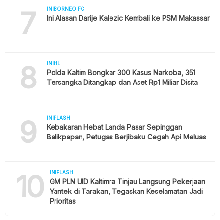
7
INIBORNEO FC
Ini Alasan Darije Kalezic Kembali ke PSM Makassar
8
INIHL
Polda Kaltim Bongkar 300 Kasus Narkoba, 351
Tersangka Ditangkap dan Aset Rp1 Miliar Disita
9
INIFLASH
Kebakaran Hebat Landa Pasar Sepinggan
Balikpapan, Petugas Berjibaku Cegah Api Meluas
10
INIFLASH
GM PLN UID Kaltimra Tinjau Langsung Pekerjaan
Yantek di Tarakan, Tegaskan Keselamatan Jadi
Prioritas